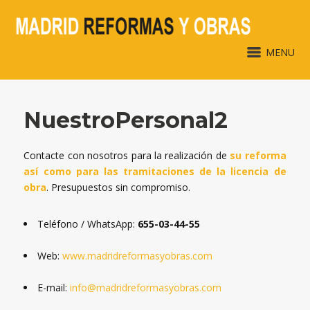
MENU
NuestroPersonal2
Contacte con nosotros para la realización de
su reforma
así como para las tramitaciones de la licencia de
obra
. Presupuestos sin compromiso.
Teléfono / WhatsApp:
655-03-44-55
Web:
www.madridreformasyobras.com
E-mail:
info@madridreformasyobras.com