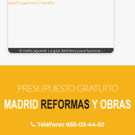
El estilo Japandi: La guía definitiva para fusionar…
PRESUPUESTO GRATUITO
Teléfono: 655-03-44-55