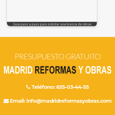
Guía paso a paso para solicitar una licencia de obras
PRESUPUESTO GRATUITO
Teléfono: 655-03-44-55
Email:
info@madridreformasyobras.com