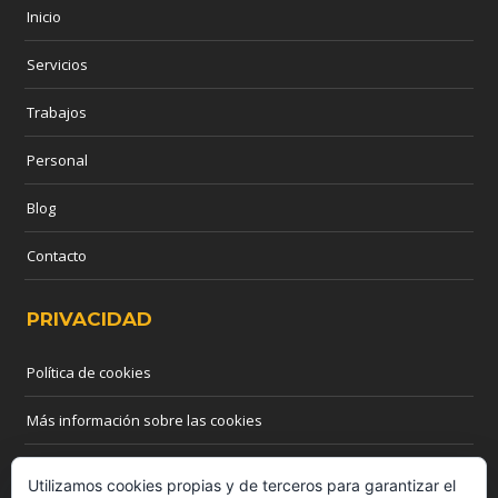
Inicio
Servicios
Trabajos
Personal
Blog
Contacto
PRIVACIDAD
Política de cookies
Más información sobre las cookies
CONTACTO
Utilizamos cookies propias y de terceros para garantizar el