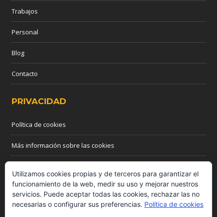
Trabajos
Personal
Blog
Contacto
PRIVACIDAD
Política de cookies
Más información sobre las cookies
CONTACTO
Utilizamos cookies propias y de terceros para garantizar el
funcionamiento de la web, medir su uso y mejorar nuestros
servicios. Puede aceptar todas las cookies, rechazar las no
Teléfono: 655 03 44 55
necesarias o configurar sus preferencias.
Política de cookies
Email:
info@madridreformasyobras.com