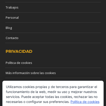
Trabajos
Personal
Blog
Contacto
PRIVACIDAD
Política de cookies
Más información sobre las cookies
CONTACTO
Utilizamos cookies propias y de terceros para garantizar el
funcionamiento de la web, medir su uso y mejorar nuestros
servicios. Puede aceptar todas las cookies, rechazar las no
Teléfono: 655 03 44 55
necesarias o configurar sus preferencias.
Política de cookies