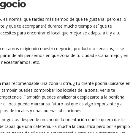
egocio
o, es normal que tardes más tiempo de que te gustaría, pero es lo
nte y que te acompañará durante mucho tiempo así que te
sites para encontrar el local que mejor se adapta a ti y a tu
estamos dirigiendo nuestro negocio, producto o servicios, si se
a partir de ahí pensemos en que zona de tu ciudad estaría mejor, en
 necesitaríamos, etc.
á más recomendable una zona u otra. ¿Tu cliente podría ubicarse en
, también puedes comprobar los locales de la zona, ver si te
competencia. También puedes analizar si desplazarte a la periferia
er el local puede marcar su futuro así que es algo importante y a
los de locales y unas buenas ubicaciones.
 de negocios despende mucho de la orientación que le quiera dar le
 de tapas que una cafetería. Es mucha la casuística pero por ejemplo