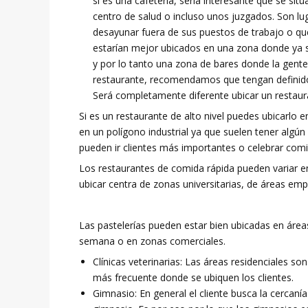
si es una cafetería, sería interesante que se sit
centro de salud o incluso unos juzgados. Son lu
desayunar fuera de sus puestos de trabajo o que
estarían mejor ubicados en una zona donde ya 
y por lo tanto una zona de bares donde la gente 
restaurante, recomendamos que tengan definido e
Será completamente diferente ubicar un restau
Si es un restaurante de alto nivel puedes ubicarlo 
en un polígono industrial ya que suelen tener algún
pueden ir clientes más importantes o celebrar co
Los restaurantes de comida rápida pueden variar e
ubicar centra de zonas universitarias, de áreas em
Las pastelerías pueden estar bien ubicadas en áreas
semana o en zonas comerciales.
Clínicas veterinarias: Las áreas residenciales so
más frecuente donde se ubiquen los clientes.
Gimnasio: En general el cliente busca la cercaní