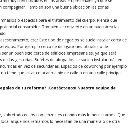
están muy bien ubicados en las áreas empresariales ya que se
eden compaginar. También son una buena ubicación las zonas
gimnasios o espacios para el tratamiento del cuerpo. Piensa que
 potencial consumidor. También se convierte en un buen área las
ado.
asesoramiento, etc.: Este tipo de negocios se suele instalar cerca de
servicios. Por ejemplo cerca de delegaciones oficiales o de
 ser un buen sitio cerca de edificios empresariales, ya que será
os de las gestorías. Bufetes de abogados se suelen instalar más en
 concurridas en vez de secundarias. Espacios de coworking por ejemplo
 no tiene que estar colocado a pie de calle o en una calle principal
legales de tu reforma? ¡Contáctanos! Nuestro equipo de
er, sobretodo en los comienzos es cuando más lo necesitamos. Que
 local al que nos refiramos lo necesitan de una manera o de otra.