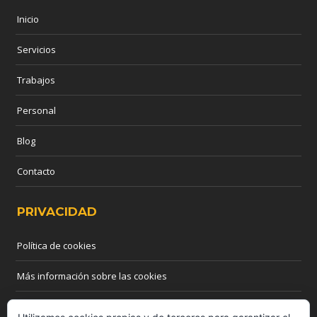
Inicio
Servicios
Trabajos
Personal
Blog
Contacto
PRIVACIDAD
Política de cookies
Más información sobre las cookies
CONTACTO