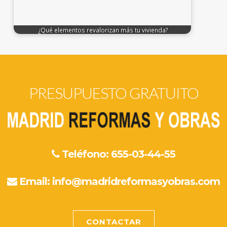
¿Qué elementos revalorizan más tu vivienda?
PRESUPUESTO GRATUITO
Teléfono: 655-03-44-55
Email:
info@madridreformasyobras.com
CONTACTAR