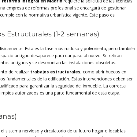
a
reforma integral en Madrid
requiere la solicitud de las licencias
Una empresa de reformas profesional se encargará de gestionar
cumple con la normativa urbanística vigente. Este paso es
os Estructurales (1-2 semanas)
ísicamente. Esta es la fase más ruidosa y polvorienta, pero también
espacio antiguo desaparece para dar paso al nuevo. Se retiran
ientos antiguos y se desmontan las instalaciones obsoletas.
ento de realizar
trabajos estructurales
, como abrir huecos en
os fundamentales de la edificación. Estas intervenciones deben ser
alificado para garantizar la seguridad del inmueble. La correcta
limpios autorizados es una parte fundamental de esta etapa.
anas)
l sistema nervioso y circulatorio de tu futuro hogar o local: las