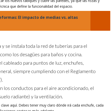
ar los nuevos tabiques y cubrir las paredes, ya que las rozas y
cnica que define la funcionalidad del espacio.
eformas: El impacto de medias vs. altas
 y se instala toda la red de tuberías para el
sí como los desagües para baños y cocina.
el cableado para puntos de luz, enchufes,
general, siempre cumpliendo con el Reglamento
).
n los conductos para el aire acondicionado, el
uelo radiante) y la ventilación.
s clave aquí. Debes tener muy claro dónde irá cada enchufe, cada
ficaciones costosas más adelante.