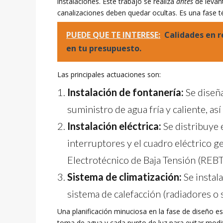
instalaciones. Este trabajo se realiza
antes
de levant
canalizaciones deben quedar ocultas. Es una fase té
PUEDE QUE TE INTERESE:
Calidades en r
en tu presupuesto.
Las principales actuaciones son:
Instalación de fontanería:
Se diseña
suministro de agua fría y caliente, a
Instalación eléctrica:
Se distribuye 
interruptores y el cuadro eléctrico 
Electrotécnico de Baja Tensión (REBT
Sistema de climatización:
Se instala
sistema de calefacción (radiadores o s
Una planificación minuciosa en la fase de diseño e
toma de agua y cada punto de luz para evitar modi