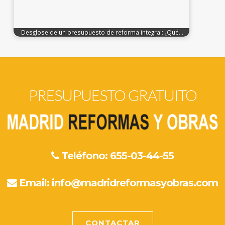
Desglose de un presupuesto de reforma integral: ¿Qué…
PRESUPUESTO GRATUITO
Teléfono: 655-03-44-55
Email:
info@madridreformasyobras.com
CONTACTAR