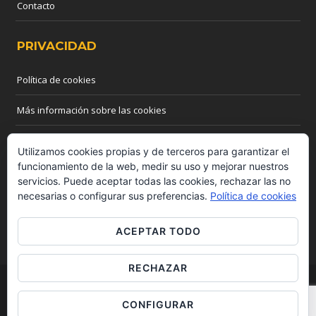
Contacto
PRIVACIDAD
Política de cookies
Más información sobre las cookies
CONTACTO
Utilizamos cookies propias y de terceros para garantizar el
funcionamiento de la web, medir su uso y mejorar nuestros
servicios. Puede aceptar todas las cookies, rechazar las no
Teléfono: 655 03 44 55
necesarias o configurar sus preferencias.
Política de cookies
Email:
info@madridreformasyobras.com
ACEPTAR TODO
RECHAZAR
© MADRID REFORMAS Y OBRAS 2018 -
CONFIGURAR
https://www.madridreformasyobras.com