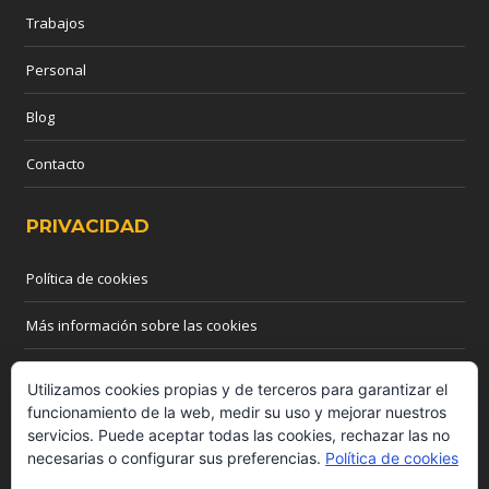
Trabajos
Personal
Blog
Contacto
PRIVACIDAD
Política de cookies
Más información sobre las cookies
CONTACTO
Utilizamos cookies propias y de terceros para garantizar el
funcionamiento de la web, medir su uso y mejorar nuestros
servicios. Puede aceptar todas las cookies, rechazar las no
Teléfono: 655 03 44 55
necesarias o configurar sus preferencias.
Política de cookies
Email:
info@madridreformasyobras.com