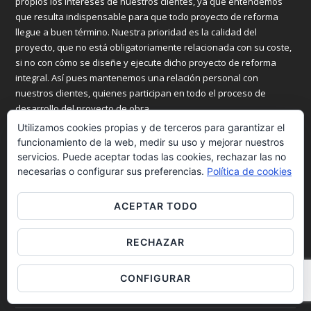
propios los intereses de nuestros clientes, ya que entendemos
que resulta indispensable para que todo proyecto de reforma
llegue a buen término. Nuestra prioridad es la calidad del
proyecto, que no está obligatoriamente relacionada con su coste,
si no con cómo se diseñe y ejecute dicho proyecto de reforma
integral. Así pues mantenemos una relación personal con
nuestros clientes, quienes participan en todo el proceso de
desarrollo del proyecto de obra.
Utilizamos cookies propias y de terceros para garantizar el
INTERÉS
funcionamiento de la web, medir su uso y mejorar nuestros
servicios. Puede aceptar todas las cookies, rechazar las no
necesarias o configurar sus preferencias.
Política de cookies
Inicio
Servicios
ACEPTAR TODO
Trabajos
RECHAZAR
Personal
CONFIGURAR
Blog