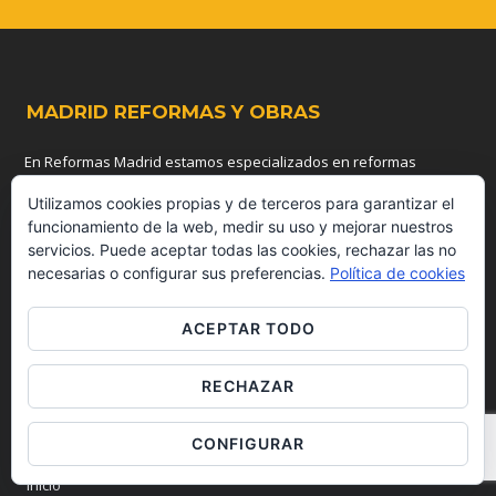
MADRID REFORMAS Y OBRAS
En Reformas Madrid estamos especializados en reformas
integrales de locales, viviendas y oficinas. Asumimos como
Utilizamos cookies propias y de terceros para garantizar el
propios los intereses de nuestros clientes, ya que entendemos
funcionamiento de la web, medir su uso y mejorar nuestros
que resulta indispensable para que todo proyecto de reforma
servicios. Puede aceptar todas las cookies, rechazar las no
llegue a buen término. Nuestra prioridad es la calidad del
necesarias o configurar sus preferencias.
Política de cookies
proyecto, que no está obligatoriamente relacionada con su coste,
si no con cómo se diseñe y ejecute dicho proyecto de reforma
ACEPTAR TODO
integral. Así pues mantenemos una relación personal con
nuestros clientes, quienes participan en todo el proceso de
desarrollo del proyecto de obra.
RECHAZAR
INTERÉS
CONFIGURAR
Inicio