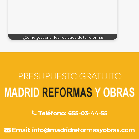
¿Cómo gestionar los residuos de tu reforma?
PRESUPUESTO GRATUITO
Teléfono: 655-03-44-55
Email:
info@madridreformasyobras.com