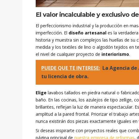
El valor incalculable y exclusivo d
El perfeccionismo industrial y la producción en masa
imperfección. El
diseño artesanal
es la verdadera
historia y muestra sin complejos las huellas de su
medida y los textiles de lino o algodón tejidos en t
el nivel de cualquier proyecto de
interiorismo
.
PUEDE QUE TE INTERESE:
La Agencia de 
tu licencia de obra.
Elige
lavabos tallados en piedra natural o fabricad
baño. En las cocinas, los azulejos de tipo zellige,
brillantes, reflejan la luz de manera espectacular.
amplitud a la pared frontal. Priorizar el trabajo art
nunca existirán dos piezas exactamente iguales en 
Si deseas inspirarte con proyectos reales que com
página principal de
nuestra empresa de reformas
, 