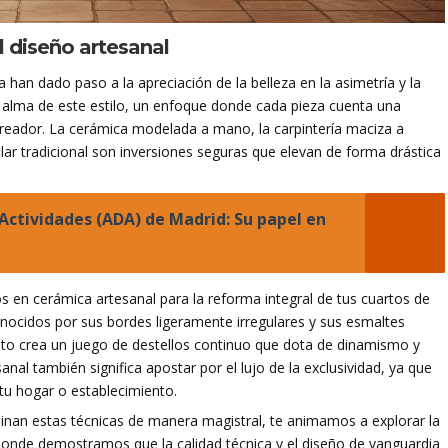
el diseño artesanal
 han dado paso a la apreciación de la belleza en la asimetría y la
 alma de este estilo, un enfoque donde cada pieza cuenta una
 creador. La cerámica modelada a mano, la carpintería maciza a
elar tradicional son inversiones seguras que elevan de forma drástica
Actividades (ADA) de Madrid: Su papel en
os en cerámica artesanal para la reforma integral de tus cuartos de
 conocidos por sus bordes ligeramente irregulares y sus esmaltes
 Esto crea un juego de destellos continuo que dota de dinamismo y
esanal también significa apostar por el lujo de la exclusividad, ya que
tu hogar o establecimiento.
binan estas técnicas de manera magistral, te animamos a explorar la
donde demostramos que la calidad técnica y el diseño de vanguardia