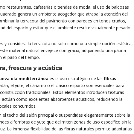
o restaurantes, cafeterías o tiendas de moda, el uso de baldosas
cuadrado genera un ambiente acogedor que atrapa la atención del
combinar la terracota del pavimento con paredes en tonos crudos,
ad del espacio y evitar que el ambiente resulte visualmente pesado
s y considera la terracota no solo como una simple opción estética,
Este material natural envejece con gracia, adquiriendo una pátina
n el paso del tiempo.
ra, frescura y acústica
ueva ola mediterránea
es el uso estratégico de las
fibras
atán, el yute, el cáñamo o el clásico esparto son esenciales para
 construcción tradicionales. Estos elementos introducen texturas
s, actúan como excelentes absorbentes acústicos, reduciendo la
ocales concurridos.
el techo del salón principal o suspendidas elegantemente sobre la
ndes alfombras de yute que delimiten zonas de uso específico sin la
z. La inmensa flexibilidad de las fibras naturales permite adaptarlas