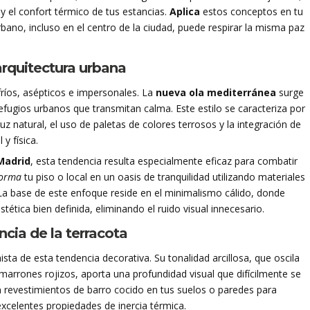
y el confort térmico de tus estancias.
Aplica
estos conceptos en tu
o, incluso en el centro de la ciudad, puede respirar la misma paz
 arquitectura urbana
 fríos, asépticos e impersonales. La
nueva ola mediterránea
surge
efugios urbanos que transmitan calma. Este estilo se caracteriza por
z natural, el uso de paletas de colores terrosos y la integración de
y física.
Madrid
, esta tendencia resulta especialmente eficaz para combatir
forma
tu piso o local en un oasis de tranquilidad utilizando materiales
La base de este enfoque reside en el minimalismo cálido, donde
ética bien definida, eliminando el ruido visual innecesario.
ncia de la terracota
ista de esta tendencia decorativa. Su tonalidad arcillosa, que oscila
marrones rojizos, aporta una profundidad visual que difícilmente se
a
revestimientos de barro cocido en tus suelos o paredes para
excelentes propiedades de inercia térmica.