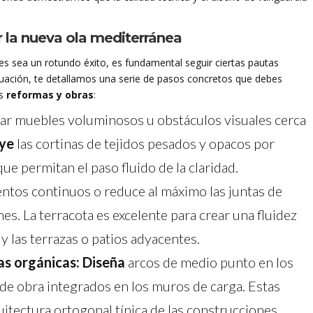
 la nueva ola mediterránea
es sea un rotundo éxito, es fundamental seguir ciertas pautas
inuación, te detallamos una serie de pasos concretos que debes
us
reformas y obras
:
ar muebles voluminosos u obstáculos visuales cerca
uye
las cortinas de tejidos pesados y opacos por
que permitan el paso fluido de la claridad.
tos continuos o reduce al máximo las juntas de
es. La terracota es excelente para crear una fluidez
 y las terrazas o patios adyacentes.
as orgánicas:
Diseña
arcos de medio punto en los
de obra integrados en los muros de carga. Estas
uitectura ortogonal típica de las construcciones