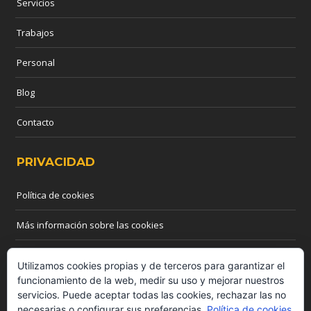
Servicios
Trabajos
Personal
Blog
Contacto
PRIVACIDAD
Política de cookies
Más información sobre las cookies
CONTACTO
Utilizamos cookies propias y de terceros para garantizar el
funcionamiento de la web, medir su uso y mejorar nuestros
servicios. Puede aceptar todas las cookies, rechazar las no
Teléfono: 655 03 44 55
necesarias o configurar sus preferencias.
Política de cookies