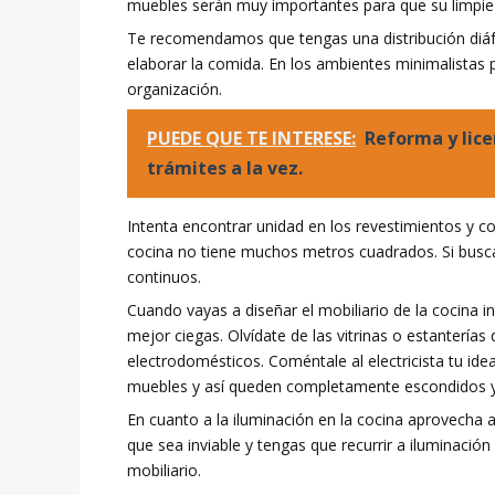
muebles serán muy importantes para que su limpiez
Te recomendamos que tengas una distribución diáf
elaborar la comida. En los ambientes minimalistas p
organización.
PUEDE QUE TE INTERESE:
Reforma y lice
trámites a la vez.
Intenta encontrar unidad en los revestimientos y co
cocina no tiene muchos metros cuadrados. Si busca
continuos.
Cuando vayas a diseñar el mobiliario de la cocina in
mejor ciegas. Olvídate de las vitrinas o estanterí
electrodomésticos. Coméntale al electricista tu idea
muebles y así queden completamente escondidos y
En cuanto a la iluminación en la cocina aprovecha al
que sea inviable y tengas que recurrir a iluminación
mobiliario.